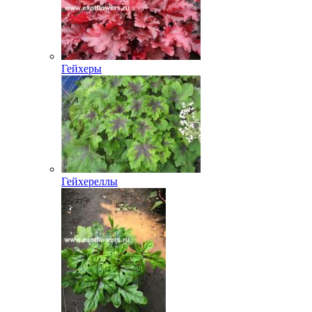
Гейхеры
Гейхереллы