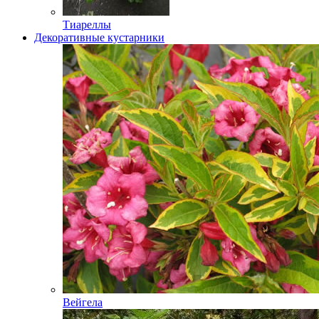
Тиареллы
Декоративные кустарники
Вейгела