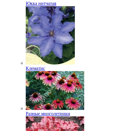
Юкка нитчатая
Клематис
Разные многолетники