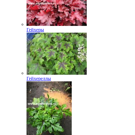
Гейхеры
Гейхереллы