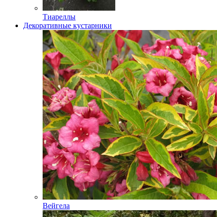
Тиареллы
Декоративные кустарники
Вейгела