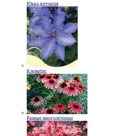
Юкка нитчатая
Клематис
Разные многолетники