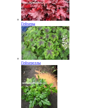
Гейхеры
Гейхереллы