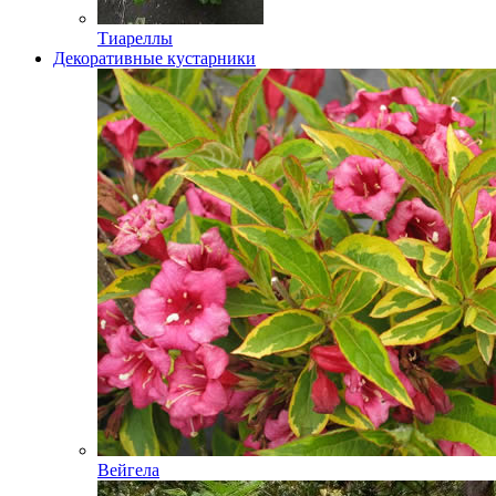
Тиареллы
Декоративные кустарники
Вейгела