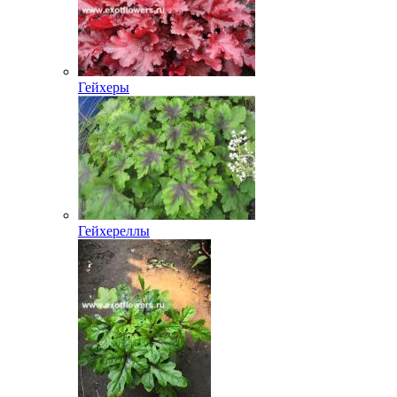
Гейхеры
Гейхереллы