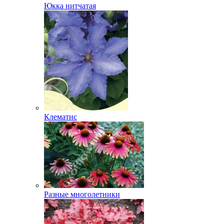
Юкка нитчатая
Клематис
Разные многолетники