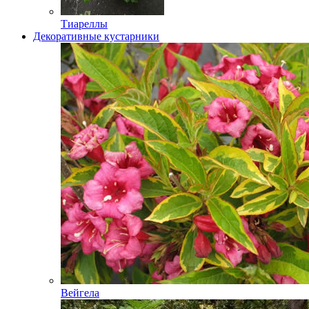
Тиареллы
Декоративные кустарники
Вейгела