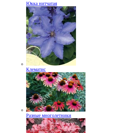
Юкка нитчатая
Клематис
Разные многолетники