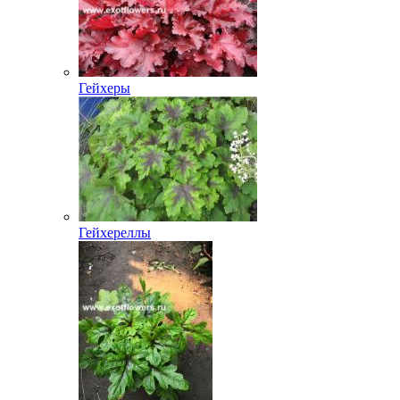
Гейхеры
Гейхереллы