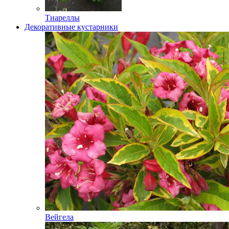
Тиареллы
Декоративные кустарники
Вейгела