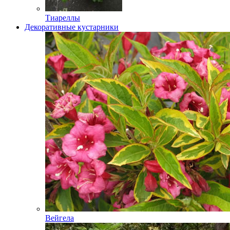
Тиареллы
Декоративные кустарники
Вейгела