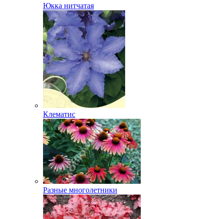
Юкка нитчатая
Клематис
Разные многолетники