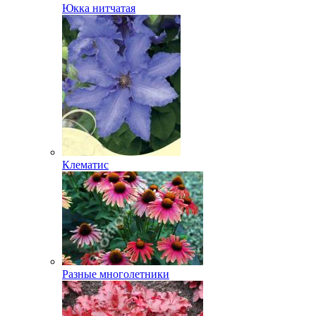
Юкка нитчатая
Клематис
Разные многолетники