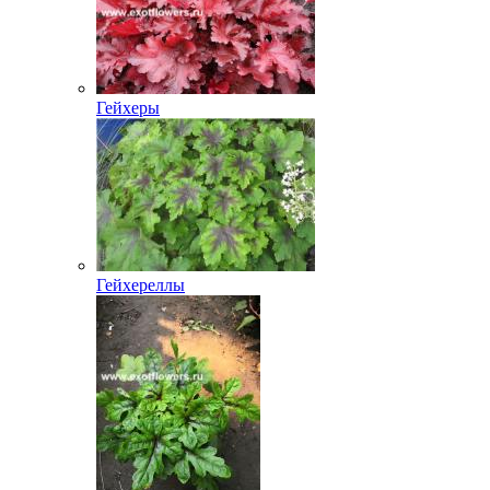
Гейхеры
Гейхереллы