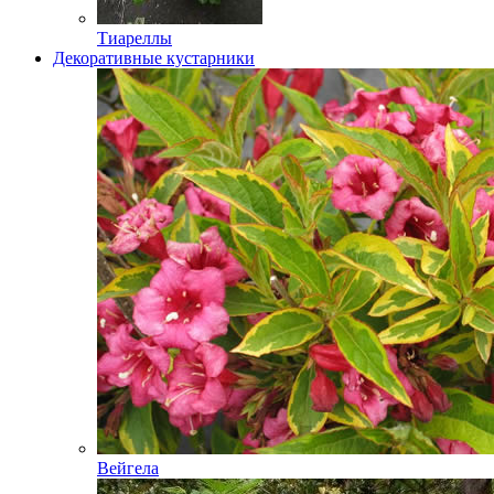
Тиареллы
Декоративные кустарники
Вейгела