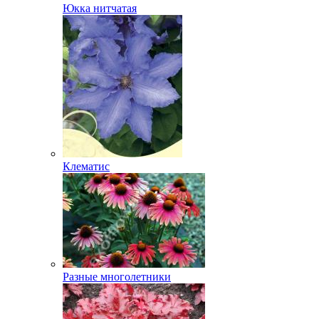
Юкка нитчатая
Клематис
Разные многолетники