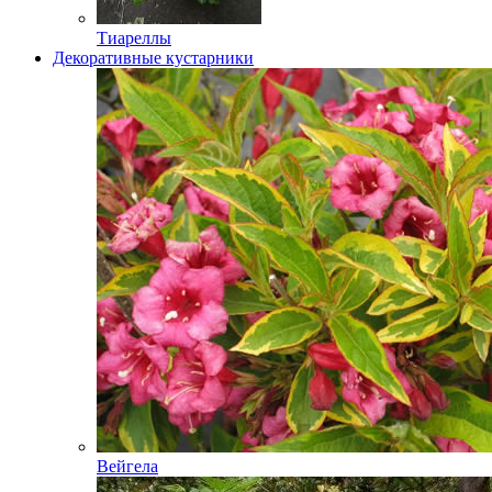
Тиареллы
Декоративные кустарники
Вейгела