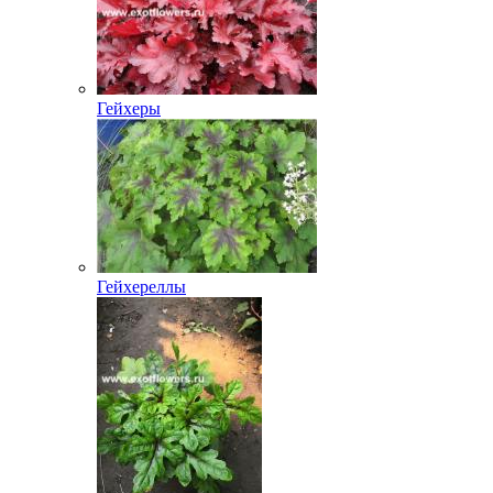
Гейхеры
Гейхереллы