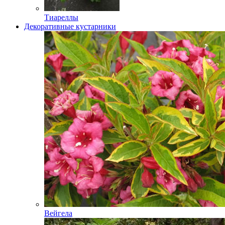
Тиареллы
Декоративные кустарники
Вейгела