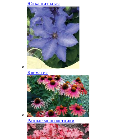
Юкка нитчатая
Клематис
Разные многолетники