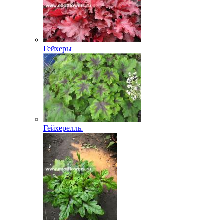
Гейхеры
Гейхереллы