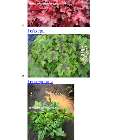
Гейхеры
Гейхереллы