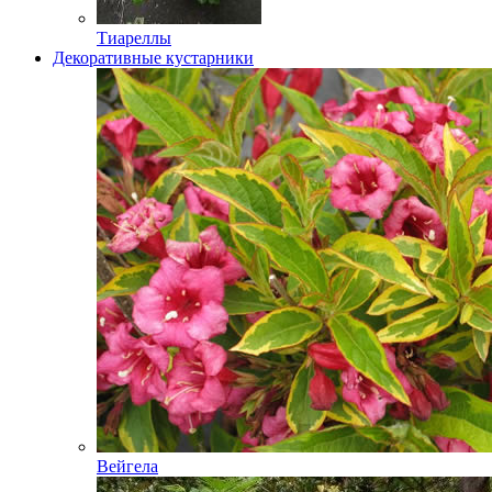
Тиареллы
Декоративные кустарники
Вейгела