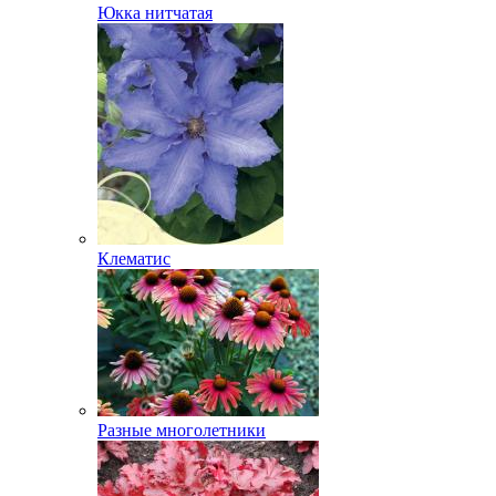
Юкка нитчатая
Клематис
Разные многолетники