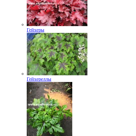
Гейхеры
Гейхереллы