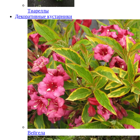
Тиареллы
Декоративные кустарники
Вейгела