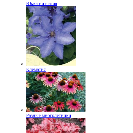
Юкка нитчатая
Клематис
Разные многолетники