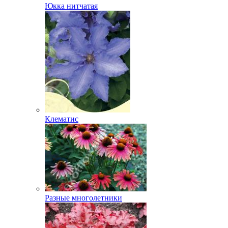
Юкка нитчатая
Клематис
Разные многолетники