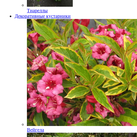
Тиареллы
Декоративные кустарники
Вейгела