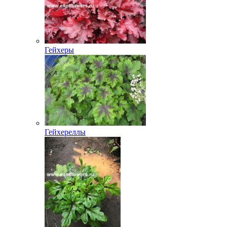
Гейхеры
Гейхереллы