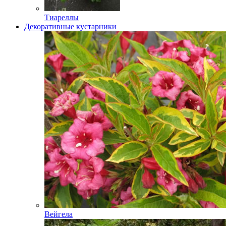
Тиареллы
Декоративные кустарники
Вейгела