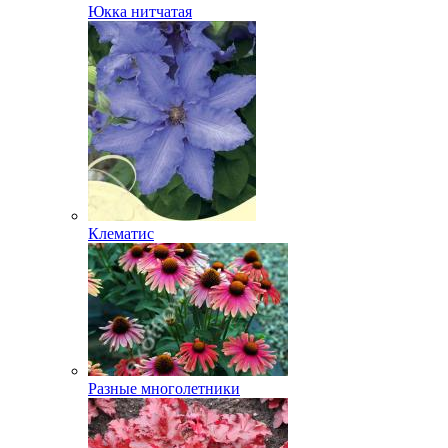
Юкка нитчатая
Клематис
Разные многолетники