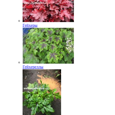
Гейхеры
Гейхереллы