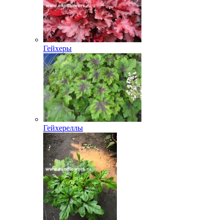
Гейхеры
Гейхереллы