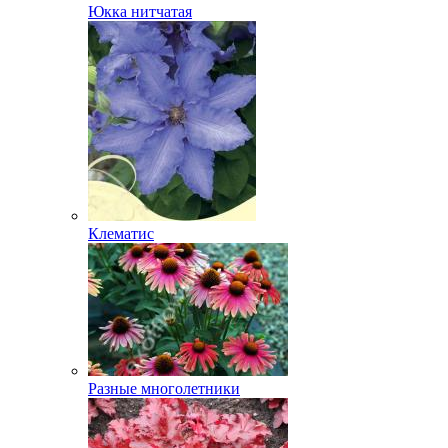
Юкка нитчатая
Клематис
Разные многолетники