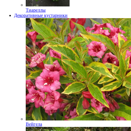
Тиареллы
Декоративные кустарники
Вейгела