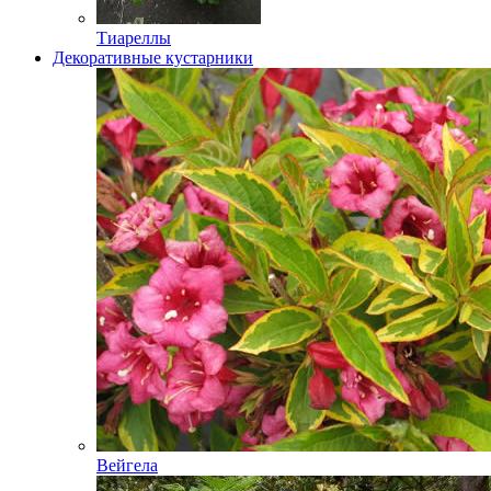
Тиареллы
Декоративные кустарники
Вейгела