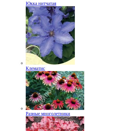
Юкка нитчатая
Клематис
Разные многолетники