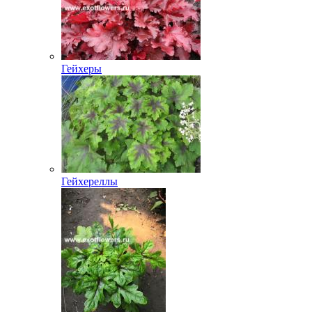
Гейхеры
Гейхереллы