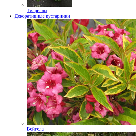
Тиареллы
Декоративные кустарники
Вейгела