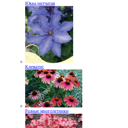
Юкка нитчатая
Клематис
Разные многолетники