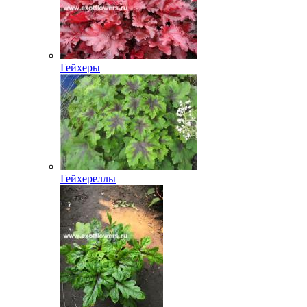
Гейхеры
Гейхереллы