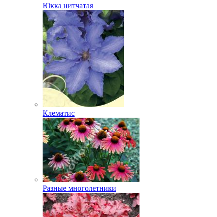
Юкка нитчатая
Клематис
Разные многолетники