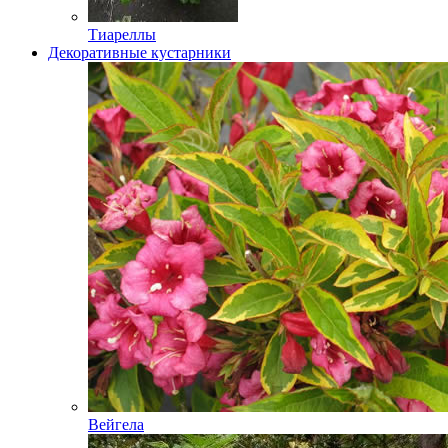
Тиареллы
Декоративные кустарники
Вейгела