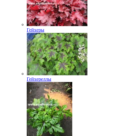
Гейхеры
Гейхереллы