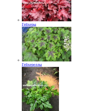
Гейхеры
Гейхереллы