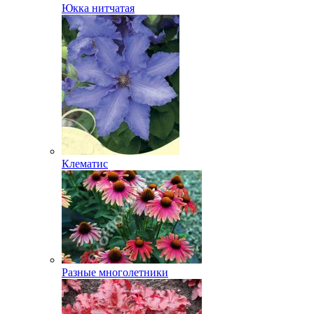
Юкка нитчатая
Клематис
Разные многолетники