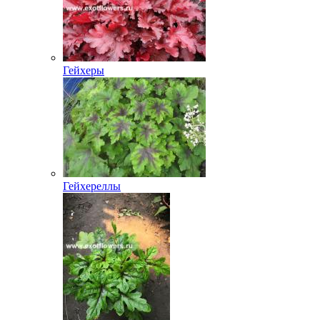
Гейхеры
Гейхереллы