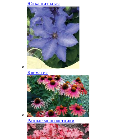
Юкка нитчатая
Клематис
Разные многолетники