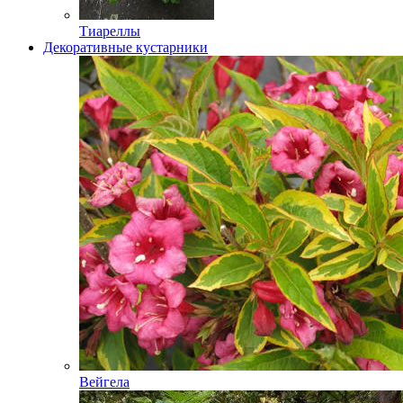
Тиареллы
Декоративные кустарники
Вейгела