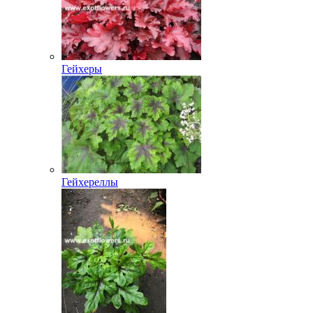
Гейхеры
Гейхереллы