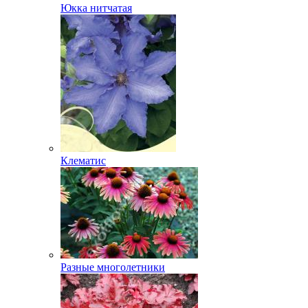
Юкка нитчатая
Клематис
Разные многолетники