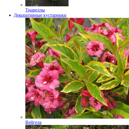
Тиареллы
Декоративные кустарники
Вейгела