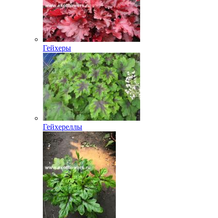
Гейхеры
Гейхереллы