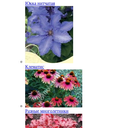
Юкка нитчатая
Клематис
Разные многолетники