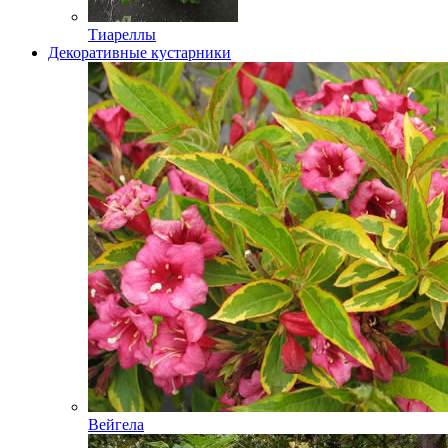
Тиареллы
Декоративные кустарники
Вейгела