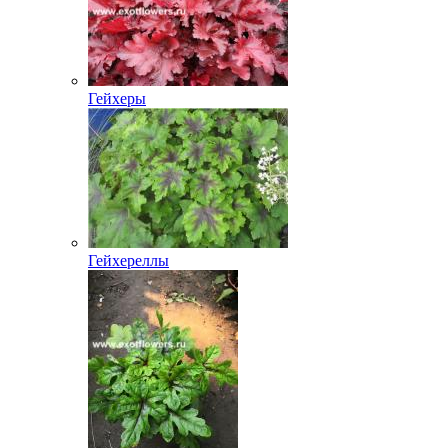
Гейхеры
Гейхереллы