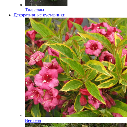
Тиареллы
Декоративные кустарники
Вейгела