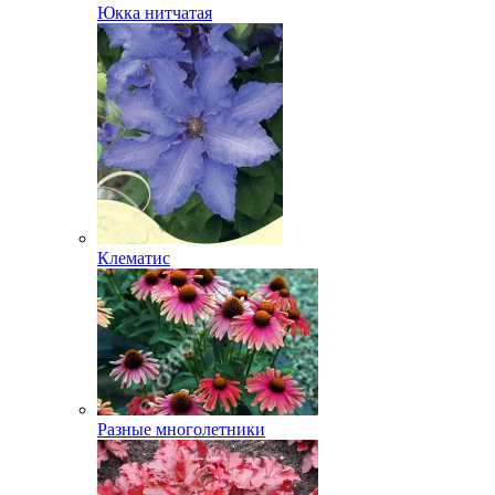
Юкка нитчатая
Клематис
Разные многолетники